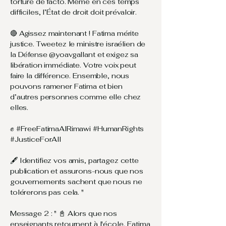
torture de facto. Même en ces temps
difficiles, l’État de droit doit prévaloir.
🔴 Agissez maintenant ! Fatima mérite
justice. Tweetez le ministre israélien de
la Défense @yoavgallant et exigez sa
libération immédiate. Votre voix peut
faire la différence. Ensemble, nous
pouvons ramener Fatima et bien
d’autres personnes comme elle chez
elles.
✊ #FreeFatimaAlRimawi #HumanRights
#JusticeForAll ​ ​
🖋️ Identifiez vos amis, partagez cette
publication et assurons-nous que nos
gouvernements sachent que nous ne
tolérerons pas cela. " ​
Message 2 : " 📓 Alors que nos
enseignants retournent à l'école, Fatima