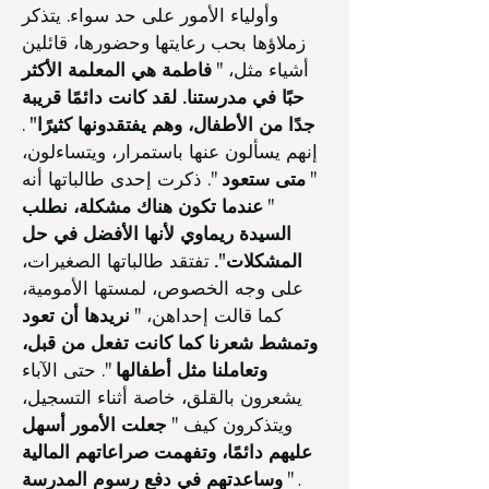
وأولياء الأمور على حد سواء. يتذكر
زملاؤها بحب رعايتها وحضورها، قائلين
أشياء مثل، "
فاطمة هي المعلمة الأكثر
حبًا في مدرستنا. لقد كانت دائمًا قريبة
جدًا من الأطفال، وهم يفتقدونها كثيرًا"
.
إنهم يسألون عنها باستمرار، ويتساءلون،
"
متى ستعود
". ذكرت إحدى طالباتها أنه
"
عندما تكون هناك مشكلة، نطلب
السيدة ريماوي لأنها الأفضل في حل
المشكلات".
تفتقد طالباتها الصغيرات،
على وجه الخصوص، لمستها الأمومية،
كما قالت إحداهن، "
نريدها أن تعود
وتمشط شعرنا كما كانت تفعل من قبل،
وتعاملنا مثل أطفالها
". حتى الآباء
يشعرون بالقلق، خاصة أثناء التسجيل،
ويتذكرون كيف "
جعلت الأمور أسهل
عليهم دائمًا، وتفهمت صراعاتهم المالية
"
وساعدتهم في دفع رسوم المدرسة
.