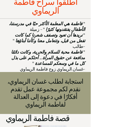
أطلقوا سراح فاطمة
الريماوي
"
فاطمة هي المعلمة الأكثر حبًا في مدرستنا،
الأطفال يفتقدونها كثيرًا
" - زميلة
"
نريدها أن تعود وتصفف شعرنا كما كانت
تفعل من قبل، وتتعامل معنا وكأننا أبناؤها
"
-طالب
"
فاطمة محبة للسلام والحرية، وكانت دائمًا
مدافعة عن حقوق المرأة... أحثكم على بذل
كل ما في وسعكم للمساعدة
"
-غسان الريماوي زوج فاطمة الريماوي
استجابة لطلب غسان الريماوي،
نقدم لكم مجموعة عمل تقدم
أفكارًا في دعوة إلى العدالة
لفاطمة الريماوي
قصة فاطمة الريماوي