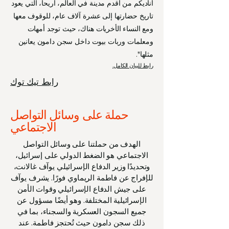
أناديكم من أقدم مدينة في العالم، أريحا، التي يعود
تاريخ حضارتها إلى عشرة آلاف عام، للوقوف معها
ومع النساء الأخريات هناك، حيث توجد أمهات
ومعلمات وربات بيوت داخل سجن دامون يعانين
مثلها".
رابط للبيان الكامل.
رابط تيك توك
حملة على وسائل التواصل
الاجتماعي
الهدف من حملتنا على وسائل التواصل
الاجتماعي هو الضغط الدولي على إسرائيل،
وتحديدًا وزير الدفاع الإسرائيلي يوآف غالانت،
للإفراج عن فاطمة الريماوي فورًا. يشرف يوآف
على جيش الدفاع الإسرائيلي وقوات الأمن
الإسرائيلية المختلفة. وهو أيضًا مسؤول عن
جميع السجون العسكرية والسجناء، بما في
ذلك سجن دامون حيث تُحتجز فاطمة. عند