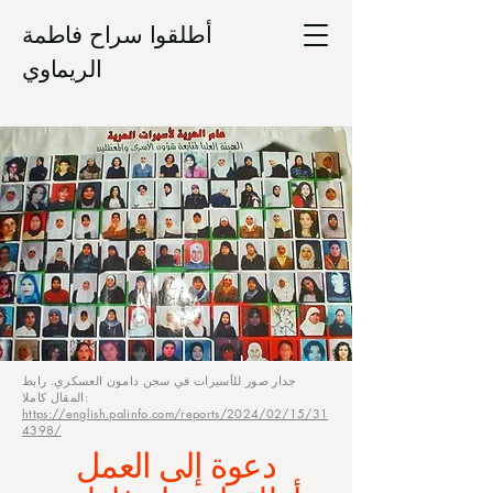
أطلقوا سراح فاطمة
الريماوي
جدار صور للأسيرات في سجن دامون العسكري. رابط
المقال كاملا:
https://english.palinfo.com/reports/2024/02/15/31
4398/
دعوة إلى العمل