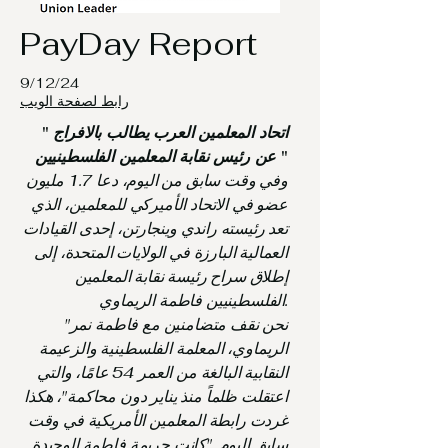
PayDay Report
9/12/24
رابط لصفحة الويب
اتحاد المعلمين العرب يطالب بالافراج
"
"
عن رئيس نقابة المعلمين الفلسطينيين
وفي وقت سابق من اليوم، دعا 1.7 مليون
عضو في الاتحاد الأميركي للمعلمين، الذي
تعد رئيسته راندي وينجارتن، إحدى القيادات
العمالية البارزة في الولايات المتحدة، إلى
إطلاق سراح رئيسة نقابة المعلمين
الفلسطينيين فاطمة الريماوي.
"نحن نقف متضامنين مع فاطمة نمر
الريماوي، المعلمة الفلسطينية والزعيمة
النقابية البالغة من العمر 54 عامًا، والتي
اعتقلت ظلماً منذ يناير دون محاكمة"، هكذا
غردت رابطة المعلمين الأمريكية في وقت
سابق اليوم. "كانت جريمة فاطمة الوحيدة